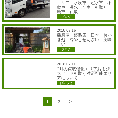
エリア 水没車 冠水車 不
動車 浸水した車 引取り
廃車 買取
ブログ
2018.07.15
播磨屋 姫路店 日本一おか
き処 冷やしぜんざい 美味
しい
ブログ
2018.07.11
7月の買取強化エリアおよび
スピード引取り対応可能エリ
アについて
お知らせ
1
2
>