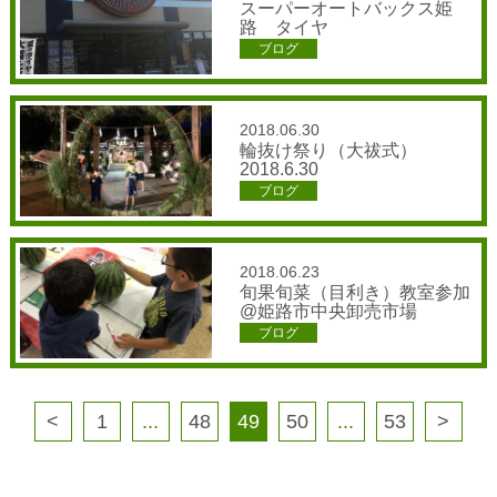
スーパーオートバックス姫
路 タイヤ
ブログ
2018.06.30
輪抜け祭り（大祓式）
2018.6.30
ブログ
2018.06.23
旬果旬菜（目利き）教室参加
@姫路市中央卸売市場
ブログ
<
1
...
48
49
50
...
53
>